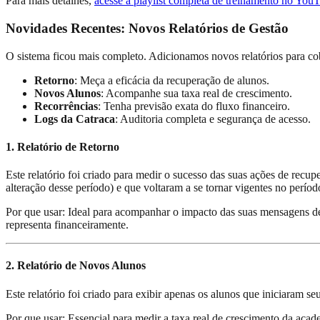
Para mais detalhes,
acesse a playlist completa de treinamento no You
Novidades Recentes: Novos Relatórios de Gestão
O sistema ficou mais completo. Adicionamos novos relatórios para cob
Retorno
: Meça a eficácia da recuperação de alunos.
Novos Alunos
: Acompanhe sua taxa real de crescimento.
Recorrências
: Tenha previsão exata do fluxo financeiro.
Logs da Catraca
: Auditoria completa e segurança de acesso.
1
.
Relatório de Retorno
Este relatório foi criado para medir o sucesso das suas ações de rec
alteração desse período) e que voltaram a se tornar vigentes no períod
Por que usar:
Ideal para acompanhar o impacto das suas mensagens de
representa financeiramente.
2
.
Relatório de Novos Alunos
Este relatório foi criado para exibir apenas os alunos que iniciaram 
Por que usar:
Essencial para medir a taxa real de crescimento da aca