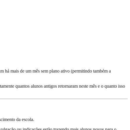
tavam há mais de um mês sem plano ativo (permitindo também a
amente quantos alunos antigos retornaram neste mês e o quanto isso
scimento da escola.
vulgação ou indicações estão trazendo mais alunos novos para o