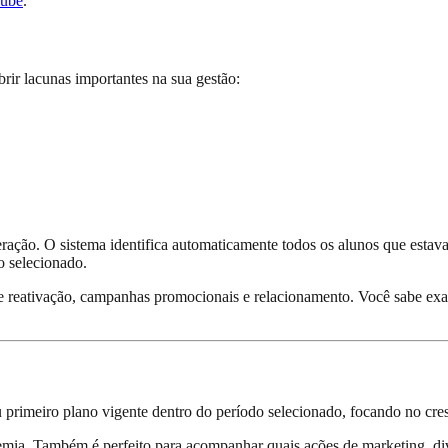
Tube
.
rir lacunas importantes na sua gestão:
uperação. O sistema identifica automaticamente todos os alunos que es
o selecionado.
 reativação, campanhas promocionais e relacionamento. Você sabe exat
seu primeiro plano vigente dentro do período selecionado, focando no cre
demia. Também é perfeito para acompanhar quais ações de marketing, di